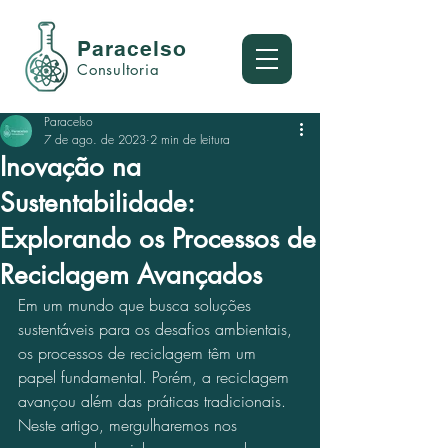
Paracelso
Consultoria
Paracelso
7 de ago. de 2023
2 min de leitura
Inovação na
Sustentabilidade:
Explorando os Processos de
Reciclagem Avançados
Em um mundo que busca soluções 
sustentáveis para os desafios ambientais, 
os processos de reciclagem têm um 
papel fundamental. Porém, a reciclagem 
avançou além das práticas tradicionais. 
Neste artigo, mergulharemos nos 