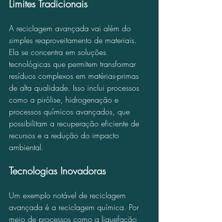
Limites Tradicionais
A reciclagem avançada vai além do 
simples reaproveitamento de materiais. 
Ela se concentra em soluções 
tecnológicas que permitem transformar 
resíduos complexos em matérias-primas 
de alta qualidade. Isso inclui processos 
como a pirólise, hidrogenação e 
processos químicos avançados, que 
possibilitam a recuperação eficiente de 
recursos e a redução do impacto 
ambiental.
Tecnologias Inovadoras
Um exemplo notável de reciclagem 
avançada é a reciclagem química. Por 
meio de processos como a liquefação 