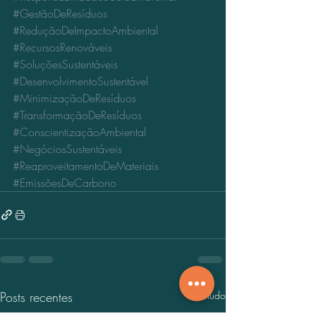
#GestãoDeResíduos
#ReduçãoDeImpactoAmbiental
#RecursosRenováveis
#SoluçõesSustentáveis
#DesenvolvimentoSustentável
#MinimizaçãoDeResíduos
#TransformaçãoDeResíduos
#ConscientizaçãoAmbiental
#NegóciosSustentáveis
#ReaproveitamentoDeMateriais
#EmissõesDeCarbono
Posts recentes
Ver tudo