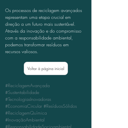
Os processos de reciclagem avançados 
representam uma etapa crucial em 
direção a um futuro mais sustentável. 
Através da inovação e do compromisso 
com a responsabilidade ambiental, 
podemos transformar resíduos em 
recursos valiosos.
Voltar à página inicial
#ReciclagemAvançada
#Sustentabilidade
#TecnologiasInovadoras
#EconomiaCircular
#ResíduosSólidos
#ReciclagemQuímica
#InovaçãoAmbiental
#ResponsabilidadeSocioambiental