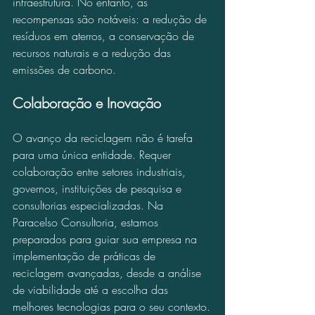
infraestrutura. No entanto, as 
recompensas são notáveis: a redução de 
resíduos em aterros, a conservação de 
recursos naturais e a redução das 
emissões de carbono.
Colaboração e Inovação
O avanço da reciclagem não é tarefa 
para uma única entidade. Requer 
colaboração entre setores industriais, 
governos, instituições de pesquisa e 
consultorias especializadas. Na 
Paracelso Consultoria, estamos 
preparados para guiar sua empresa na 
implementação de práticas de 
reciclagem avançadas, desde a análise 
de viabilidade até a escolha das 
melhores tecnologias para o seu contexto.