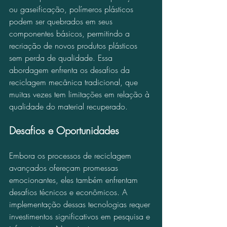
ou gaseificação, polímeros plásticos 
podem ser quebrados em seus 
componentes básicos, permitindo a 
recriação de novos produtos plásticos 
sem perda de qualidade. Essa 
abordagem enfrenta os desafios da 
reciclagem mecânica tradicional, que 
muitas vezes tem limitações em relação à 
qualidade do material recuperado.
Desafios e Oportunidades
Embora os processos de reciclagem 
avançados ofereçam promessas 
emocionantes, eles também enfrentam 
desafios técnicos e econômicos. A 
implementação dessas tecnologias requer 
investimentos significativos em pesquisa e 