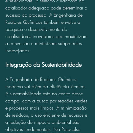
e seletividade. A seleção cuidadosa do 
catalisador adequado pode determinar o 
sucesso do processo. A Engenharia de 
Reatores Químicos também envolve a 
pesquisa e desenvolvimento de 
catalisadores inovadores que maximizam 
a conversão e minimizam subprodutos 
indesejados.
Integração da Sustentabilidade
A Engenharia de Reatores Químicos 
moderna vai além da eficiência técnica. 
A sustentabilidade está no centro desse 
campo, com a busca por reações verdes 
e processos mais limpos. A minimização 
de resíduos, o uso eficiente de recursos e 
a redução do impacto ambiental são 
objetivos fundamentais. Na Paracelso 