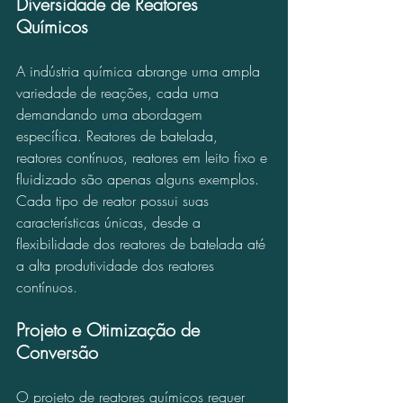
Diversidade de Reatores 
Químicos
A indústria química abrange uma ampla 
variedade de reações, cada uma 
demandando uma abordagem 
específica. Reatores de batelada, 
reatores contínuos, reatores em leito fixo e 
fluidizado são apenas alguns exemplos. 
Cada tipo de reator possui suas 
características únicas, desde a 
flexibilidade dos reatores de batelada até 
a alta produtividade dos reatores 
contínuos.
Projeto e Otimização de 
Conversão
O projeto de reatores químicos requer 