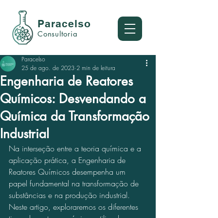
Paracelso
Consultoria
Paracelso
25 de ago. de 2023
2 min de leitura
Engenharia de Reatores
Químicos: Desvendando a
Química da Transformação
Industrial
Na interseção entre a teoria química e a 
aplicação prática, a Engenharia de 
Reatores Químicos desempenha um 
papel fundamental na transformação de 
substâncias e na produção industrial. 
Neste artigo, exploraremos os diferentes 