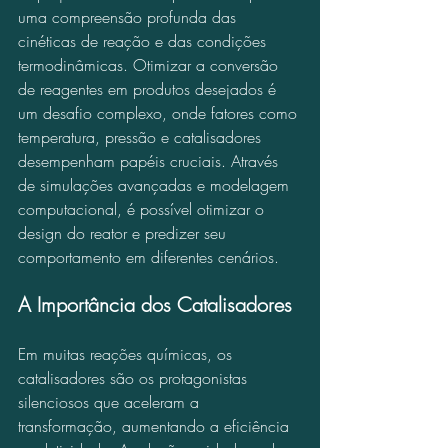
uma compreensão profunda das 
cinéticas de reação e das condições 
termodinâmicas. Otimizar a conversão 
de reagentes em produtos desejados é 
um desafio complexo, onde fatores como 
temperatura, pressão e catalisadores 
desempenham papéis cruciais. Através 
de simulações avançadas e modelagem 
computacional, é possível otimizar o 
design do reator e predizer seu 
comportamento em diferentes cenários.
A Importância dos Catalisadores
Em muitas reações químicas, os 
catalisadores são os protagonistas 
silenciosos que aceleram a 
transformação, aumentando a eficiência 