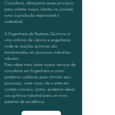
Consultoria, abraçamos esses princípios 
para orientar nossos clientes na jornada 
rumo à produção responsável e 
sustentável.
A Engenharia de Reatores Químicos é 
uma sinfonia de ciência e engenharia, 
onde as reações químicas são 
transformadas em processos industriais 
robustos.
Para saber mais sobre nossos serviços de 
consultoria em Engenharia e como 
podemos colaborar para otimizar seus 
processos, visite nosso site e entre em 
contato conosco. Juntos, podemos elevar 
sua química industrial para um novo 
patamar de excelência.