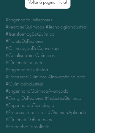
Voltar à página inicial
#EngenhariaDeReatores
#ReatoresQuímicos
#TecnologiaIndustrial
#TransformaçãoQuímica
#ProjetoDeReatores
#OtimizaçãoDeConversão
#CatalisadoresQuímicos
#EficiênciaIndustrial
#EngenhariaQuímica
#ProcessosQuímicos
#InovaçãoIndustrial
#QuímicaIndustrial
#EngenhariaQuímicaAvançada
#DesignDeReatores
#IndústriaQuímica
#EngenhariaeTecnologia
#ProcessosIndustriais
#QuímicaAplicada
#EficiênciaDeProcessos
#ParacelsoConsultoria