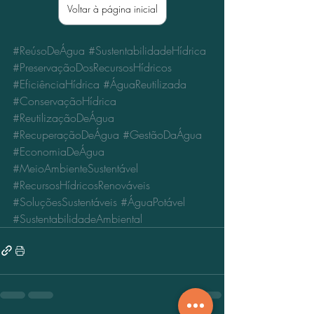
Voltar à página inicial
#ReúsoDeÁgua
#SustentabilidadeHídrica
#PreservaçãoDosRecursosHídricos
#EficiênciaHídrica
#ÁguaReutilizada
#ConservaçãoHídrica
#ReutilizaçãoDeÁgua
#RecuperaçãoDeÁgua
#GestãoDaÁgua
#EconomiaDeÁgua
#MeioAmbienteSustentável
#RecursosHídricosRenováveis
#SoluçõesSustentáveis
#ÁguaPotável
#SustentabilidadeAmbiental