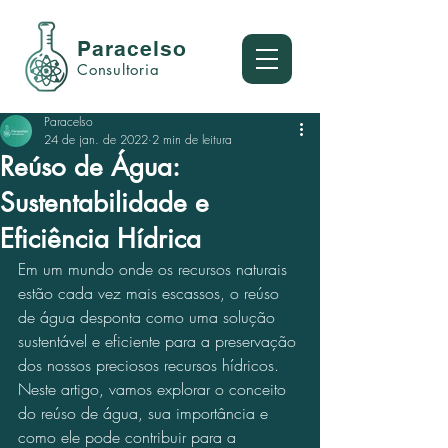
Paracelso
Consultoria
Paracelso
24 de jan. de 2022
2 min de leitura
Reúso de Água:
Sustentabilidade e
Eficiência Hídrica
Em um mundo onde os recursos naturais 
estão cada vez mais escassos, o reúso 
de água desponta como uma solução 
sustentável e eficiente para a preservação 
dos nossos preciosos recursos hídricos. 
Neste artigo, vamos explorar o conceito 
do reúso de água, sua importância e 
como ele pode contribuir para a 