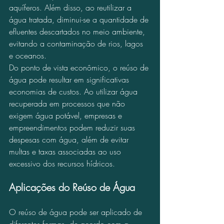
aquíferos. Além disso, ao reutilizar a 
água tratada, diminui-se a quantidade de 
efluentes descartados no meio ambiente, 
evitando a contaminação de rios, lagos 
e oceanos.
Do ponto de vista econômico, o reúso de 
água pode resultar em significativas 
economias de custos. Ao utilizar água 
recuperada em processos que não 
exigem água potável, empresas e 
empreendimentos podem reduzir suas 
despesas com água, além de evitar 
multas e taxas associadas ao uso 
excessivo dos recursos hídricos.
Aplicações do Reúso de Água
O reúso de água pode ser aplicado de 
diferentes formas, de acordo com a 