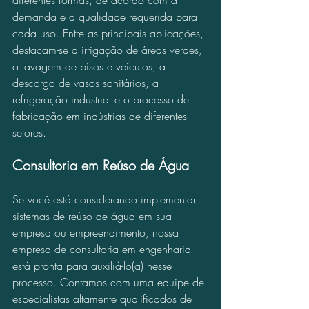
demanda e a qualidade requerida para 
cada uso. Entre as principais aplicações, 
destacam-se a irrigação de áreas verdes, 
a lavagem de pisos e veículos, a 
descarga de vasos sanitários, a 
refrigeração industrial e o processo de 
fabricação em indústrias de diferentes 
setores.
Consultoria em Reúso de Água
Se você está considerando implementar 
sistemas de reúso de água em sua 
empresa ou empreendimento, nossa 
empresa de consultoria em engenharia 
está pronta para auxiliá-lo(a) nesse 
processo. Contamos com uma equipe de 
especialistas altamente qualificados de 