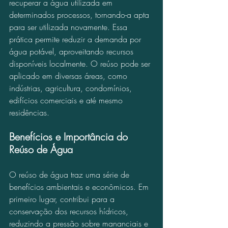
recuperar a água utilizada em 
determinados processos, tornando-a apta 
para ser utilizada novamente. Essa 
prática permite reduzir a demanda por 
água potável, aproveitando recursos 
disponíveis localmente. O reúso pode ser 
aplicado em diversas áreas, como 
indústrias, agricultura, condomínios, 
edifícios comerciais e até mesmo 
residências.
Benefícios e Importância do 
Reúso de Água
O reúso de água traz uma série de 
benefícios ambientais e econômicos. Em 
primeiro lugar, contribui para a 
conservação dos recursos hídricos, 
reduzindo a pressão sobre mananciais e 