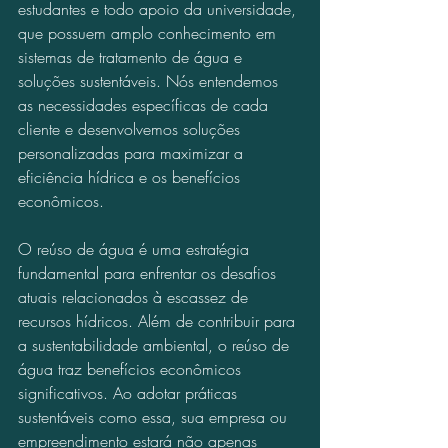
estudantes e todo apoio da universidade, 
que possuem amplo conhecimento em 
sistemas de tratamento de água e 
soluções sustentáveis. Nós entendemos 
as necessidades específicas de cada 
cliente e desenvolvemos soluções 
personalizadas para maximizar a 
eficiência hídrica e os benefícios 
econômicos.
O reúso de água é uma estratégia 
fundamental para enfrentar os desafios 
atuais relacionados à escassez de 
recursos hídricos. Além de contribuir para 
a sustentabilidade ambiental, o reúso de 
água traz benefícios econômicos 
significativos. Ao adotar práticas 
sustentáveis como essa, sua empresa ou 
empreendimento estará não apenas 