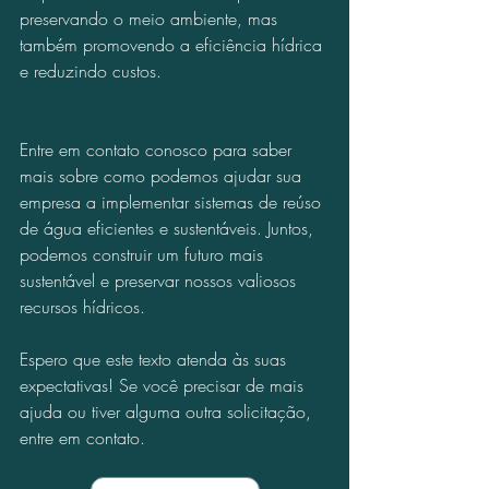
preservando o meio ambiente, mas 
também promovendo a eficiência hídrica 
e reduzindo custos.
Entre em contato conosco para saber 
mais sobre como podemos ajudar sua 
empresa a implementar sistemas de reúso 
de água eficientes e sustentáveis. Juntos, 
podemos construir um futuro mais 
sustentável e preservar nossos valiosos 
recursos hídricos.
Espero que este texto atenda às suas 
expectativas! Se você precisar de mais 
ajuda ou tiver alguma outra solicitação, 
entre em contato.