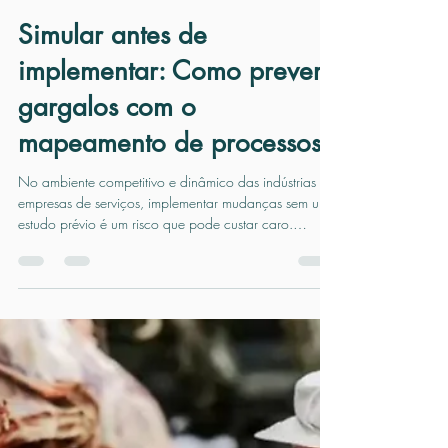
Paracelso
10 de ago. de 2025
3 min de leitura
Simular antes de
implementar: Como prever
gargalos com o
mapeamento de processos
No ambiente competitivo e dinâmico das indústrias e
empresas de serviços, implementar mudanças sem um
estudo prévio é um risco que pode custar caro.
Mapear processos é uma etapa essencial para
entender o funcionamento atual, mas quando aliado à
simulação, torna-se uma poderosa ferramenta.