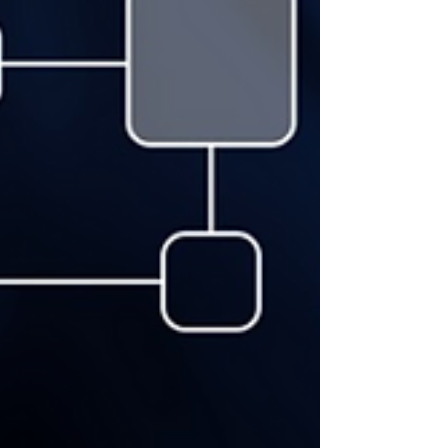
crítico: o que fazer com as baterias quando elas
chegam ao fim da vida útil?