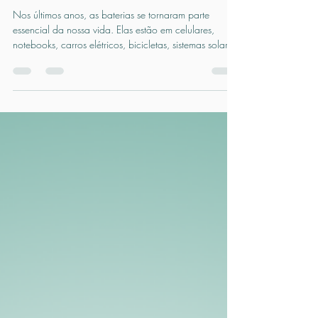
Conheça a DIREX de 2026
da Paracelso
Nos últimos anos, as baterias se tornaram parte
essencial da nossa vida. Elas estão em celulares,
notebooks, carros elétricos, bicicletas, sistemas solares
e até em dispositivos domésticos simples. Mas devido
a fatores como, a adoção de aparelhos portáteis,
desenvolvimento de novas tecnologias e o aumento do
uso de eletricidade per capita surge um problema
crítico: o que fazer com as baterias quando elas
chegam ao fim da vida útil?