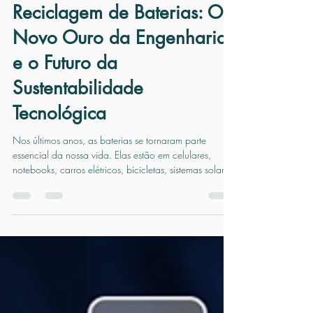
Paracelso
30 de nov. de 2025
3 min de leitura
Reciclagem de Baterias: O
Novo Ouro da Engenharia
e o Futuro da
Sustentabilidade
Tecnológica
Nos últimos anos, as baterias se tornaram parte
essencial da nossa vida. Elas estão em celulares,
notebooks, carros elétricos, bicicletas, sistemas solares
e até em dispositivos domésticos simples. Mas devido
a fatores como, a adoção de aparelhos portáteis,
desenvolvimento de novas tecnologias e o aumento do
uso de eletricidade per capita surge um problema