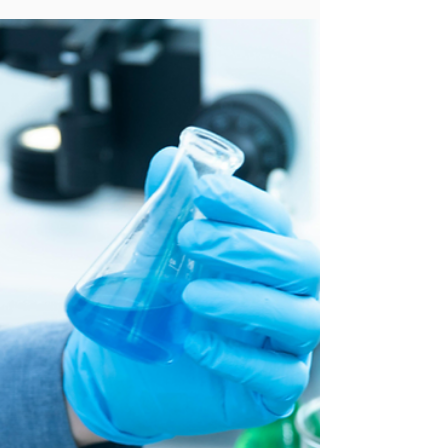
Ambiental
Os efluentes gerados em frigoríficos, se descartados
sem tratamento adequado, podem contaminar corpos
d’água, afetar a fauna aquática, o abastecimento
humano e causar sérios danos ambientais. Além disso,
há o risco de sanções legais, autuações por órgãos
ambientais e danos à imagem da empresa.