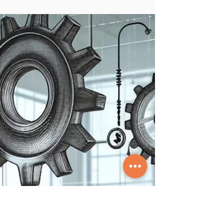
Paracelso
31 de mai. de 2025
4 min de leitura
Análise Físico-Química
A Análise Físico-Química é fundamental para
assegurar que produtos, matérias-primas e efluentes
atendam aos padrões de qualidade exigidos por
normas técnicas e legislações ambientais. Esse serviço
envolve a aplicação de técnicas avançadas para
avaliar propriedades como pH, condutividade,
turbidez, teor de sólidos, concentração de metais
pesados e outros parâmetros críticos. Nossa
abordagem garante precisão nos resultados,
auxiliando empresas na tomada de decisões
estratégicas